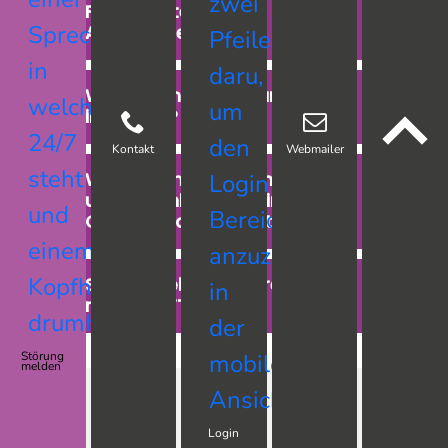
Formalitäten eines
Anbieterwechsels?
Wo wird mein Hausanschluss
installiert?
Kontakt
Webmailer
Wer hilft mir beim Einrichten
und Anschließen meiner
Geräte und was kostet das?
Schnittstellenbeschreibung
nach § 5 FTEG
Störung
melden
Login